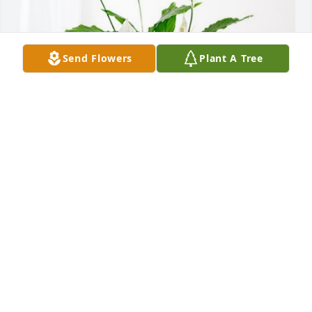
Send Flowers
Plant A Tree
Mariah has purchased Peace Lily for Teresa Casiano
MARIAH
Apr 11, 2024